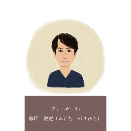
アレルギー科
藤田 教寛（ふじた のりひろ）