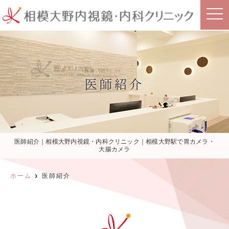
t
o
g
g
l
e
n
a
v
i
医師紹介
g
a
t
i
o
n
医師紹介｜相模大野内視鏡・内科クリニック｜相模大野駅で胃カメラ・
大腸カメラ
ホーム
医師紹介