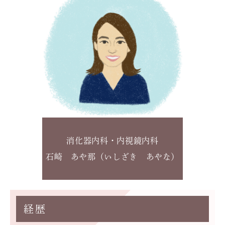
消化器内科・内視鏡内科
石崎 あや那（いしざき あやな）
経歴