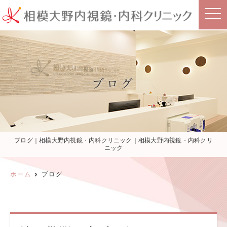
t
o
g
g
l
e
n
a
v
i
ブログ
g
a
t
i
o
n
ブログ｜相模大野内視鏡・内科クリニック｜相模大野内視鏡・内科クリ
ニック
ホーム
ブログ