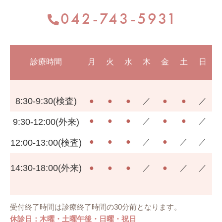
042-743-5931
診療時間
月
火
水
木
金
土
日
8:30-9:30(検査)
●
●
●
／
●
●
／
●
●
●
／
●
●
／
9:30-12:00(外来)
●
●
●
／
●
／
／
12:00-13:00(検査)
14:30-18:00(外来)
●
●
●
／
●
／
／
受付終了時間は診療終了時間の30分前となります。
休診日：木曜・土曜午後・日曜・祝日