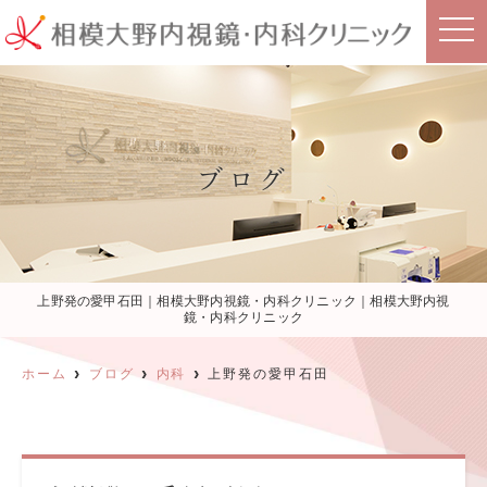
t
o
g
g
l
e
n
a
v
i
ブログ
g
a
t
i
o
n
上野発の愛甲石田｜相模大野内視鏡・内科クリニック｜相模大野内視
鏡・内科クリニック
ホーム
ブログ
内科
上野発の愛甲石田